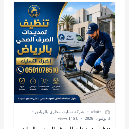
ق
ا
ل
ا
ت
admin
شركة تسليك مجاري بالرياض
يوليو 5, 2026
146 views