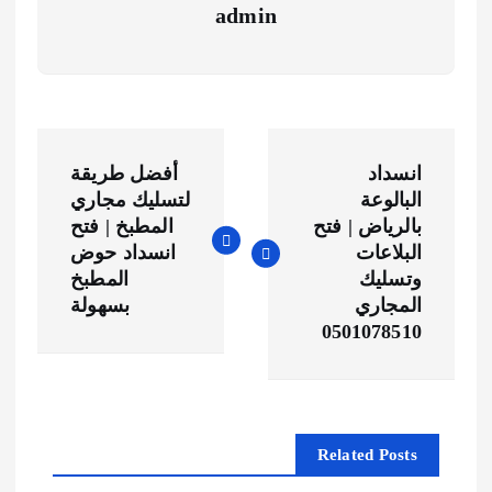
admin
ت
انسداد
أفضل طريقة
ص
البالوعة
لتسليك مجاري
بالرياض | فتح
المطبخ | فتح
فّ
البلاعات
انسداد حوض
وتسليك
المطبخ
ح
المجاري
بسهولة
0501078510
ا
ل
Related Posts
م