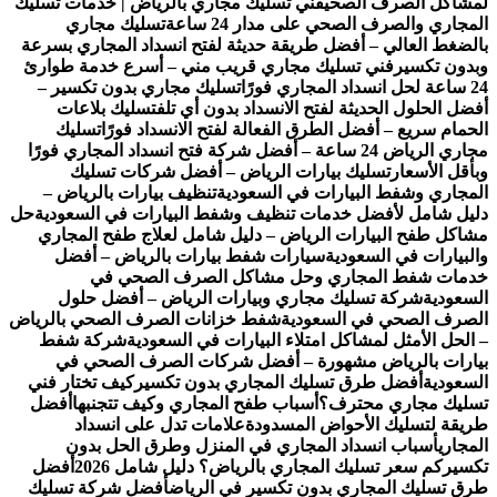
لمشاكل الصرف الصحي
فني تسليك مجاري بالرياض | خدمات تسليك
المجاري والصرف الصحي على مدار 24 ساعة
تسليك مجاري
بالضغط العالي – أفضل طريقة حديثة لفتح انسداد المجاري بسرعة
وبدون تكسير
فني تسليك مجاري قريب مني – أسرع خدمة طوارئ
24 ساعة لحل انسداد المجاري فورًا
تسليك مجاري بدون تكسير –
أفضل الحلول الحديثة لفتح الانسداد بدون أي تلف
تسليك بلاعات
الحمام سريع – أفضل الطرق الفعالة لفتح الانسداد فورًا
تسليك
مجاري الرياض 24 ساعة – أفضل شركة فتح انسداد المجاري فورًا
وبأقل الأسعار
تسليك بيارات الرياض – أفضل شركات تسليك
المجاري وشفط البيارات في السعودية
تنظيف بيارات بالرياض –
دليل شامل لأفضل خدمات تنظيف وشفط البيارات في السعودية
حل
مشاكل طفح البيارات الرياض – دليل شامل لعلاج طفح المجاري
والبيارات في السعودية
سيارات شفط بيارات بالرياض – أفضل
خدمات شفط المجاري وحل مشاكل الصرف الصحي في
السعودية
شركة تسليك مجاري وبيارات الرياض – أفضل حلول
الصرف الصحي في السعودية
شفط خزانات الصرف الصحي بالرياض
– الحل الأمثل لمشاكل امتلاء البيارات في السعودية
شركة شفط
بيارات بالرياض مشهورة – أفضل شركات الصرف الصحي في
السعودية
أفضل طرق تسليك المجاري بدون تكسير
كيف تختار فني
تسليك مجاري محترف؟
أسباب طفح المجاري وكيف تتجنبها
أفضل
طريقة لتسليك الأحواض المسدودة
علامات تدل على انسداد
المجاري
أسباب انسداد المجاري في المنزل وطرق الحل بدون
تكسير
كم سعر تسليك المجاري بالرياض؟ دليل شامل 2026
أفضل
طرق تسليك المجاري بدون تكسير في الرياض
أفضل شركة تسليك