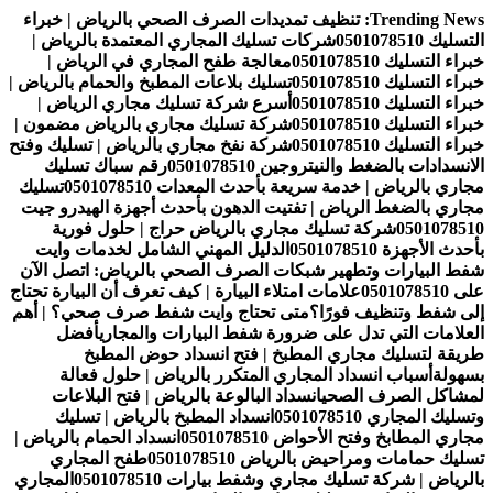
التجاوز
Trending News:
تنظيف تمديدات الصرف الصحي بالرياض | خبراء
إلى
التسليك 0501078510
شركات تسليك المجاري المعتمدة بالرياض |
المحتوى
خبراء التسليك 0501078510
معالجة طفح المجاري في الرياض |
خبراء التسليك 0501078510
تسليك بلاعات المطبخ والحمام بالرياض |
خبراء التسليك 0501078510
أسرع شركة تسليك مجاري الرياض |
خبراء التسليك 0501078510
شركة تسليك مجاري بالرياض مضمون |
خبراء التسليك 0501078510
شركة نفخ مجاري بالرياض | تسليك وفتح
الانسدادات بالضغط والنيتروجين 0501078510
رقم سباك تسليك
مجاري بالرياض | خدمة سريعة بأحدث المعدات 0501078510
تسليك
مجاري بالضغط الرياض | تفتيت الدهون بأحدث أجهزة الهيدرو جيت
0501078510
شركة تسليك مجاري بالرياض حراج | حلول فورية
بأحدث الأجهزة 0501078510
الدليل المهني الشامل لخدمات وايت
شفط البيارات وتطهير شبكات الصرف الصحي بالرياض: اتصل الآن
على 0501078510
علامات امتلاء البيارة | كيف تعرف أن البيارة تحتاج
إلى شفط وتنظيف فورًا؟
متى تحتاج وايت شفط صرف صحي؟ | أهم
العلامات التي تدل على ضرورة شفط البيارات والمجاري
أفضل
طريقة لتسليك مجاري المطبخ | فتح انسداد حوض المطبخ
بسهولة
أسباب انسداد المجاري المتكرر بالرياض | حلول فعالة
لمشاكل الصرف الصحي
انسداد البالوعة بالرياض | فتح البلاعات
وتسليك المجاري 0501078510
انسداد المطبخ بالرياض | تسليك
مجاري المطابخ وفتح الأحواض 0501078510
انسداد الحمام بالرياض |
تسليك حمامات ومراحيض بالرياض 0501078510
طفح المجاري
بالرياض | شركة تسليك مجاري وشفط بيارات 0501078510
المجاري