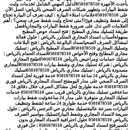
بأحدث الأجهزة 0501078510
الدليل المهني الشامل لخدمات وايت
شفط البيارات وتطهير شبكات الصرف الصحي بالرياض: اتصل الآن
على 0501078510
علامات امتلاء البيارة | كيف تعرف أن البيارة تحتاج
إلى شفط وتنظيف فورًا؟
متى تحتاج وايت شفط صرف صحي؟ | أهم
العلامات التي تدل على ضرورة شفط البيارات والمجاري
أفضل
طريقة لتسليك مجاري المطبخ | فتح انسداد حوض المطبخ
بسهولة
أسباب انسداد المجاري المتكرر بالرياض | حلول فعالة
لمشاكل الصرف الصحي
انسداد البالوعة بالرياض | فتح البلاعات
وتسليك المجاري 0501078510
انسداد المطبخ بالرياض | تسليك
مجاري المطابخ وفتح الأحواض 0501078510
انسداد الحمام بالرياض |
تسليك حمامات ومراحيض بالرياض 0501078510
طفح المجاري
بالرياض | شركة تسليك مجاري وشفط بيارات 0501078510
المجاري
مسدودة بالرياض | تسليك مجاري بالرياض 0501078510
تسليك
مجاري بالرياض 24 ساعة 0501078510 خدمة فورية لحل انسداد
الصرف الصحي على مدار اليوم
فتح انسداد المجاري بالرياض فوري
0501078510 خدمة طوارئ لحل مشاكل الصرف خلال دقائق 24
ساعة
فني تسليك مجاري بالرياض قريب مني 0501078510 خدمات
تسليك المجاري متوفرة على مدار 24 ساعة
وايت شفط بيارات
بالرياض 0501078510 خدمة طوارئ 24 ساعة لشفط وتنظيف
البيارات بسرعة عالية
تسليك مجاري حي النرجس بالرياض | حلول
سريعة لانسداد المجاري وشفط البيارات
تسليك مواسير الصرف
بالرياض 0501078510 حلول احترافية لانسداد المجاري بدون
تكسير
فتح انسداد المجاري بالرياض 0501078510 | حل فوري