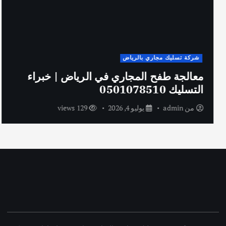
شركة تسليك مجاري بالرياض
معالجة طفح المجاري في الرياض | خبراء
التسليك 0501078510
من
admin
يوليو 4, 2026
129 views