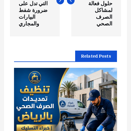
فّ
حلول فعالة
التي تدل على
ح
لمشاكل
ضرورة شفط
الصرف
البيارات
الصحي
والمجاري
ا
ل
م
Related Posts
ق
ا
ل
ا
ت