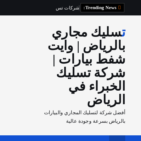
Trending News:
ش
ر
ك
ا
ت
ت
س
ل
ي
ك
ا
ل
م
ج
تسليك مجاري
بالرياض | وايت
شفط بيارات |
شركة تسليك
الخبراء في
الرياض
أفضل شركة لتسليك المجاري والبيارات
بالرياض بسرعة وجودة عالية