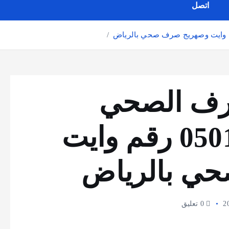
اتصل
رف الصحي
بالرياض 0501078510 رقم وايت
ي بالرياض
0 تعليق