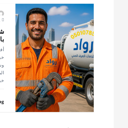
ت
يول
شر
بال
أف
خبر
وش
ال
خب
ng