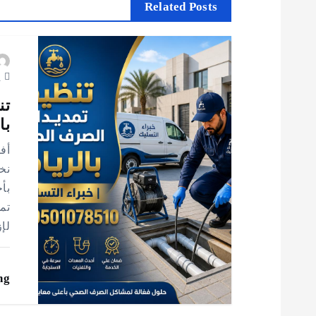
ح
Related Posts
ا
يول
ل
تن
م
بال
أف
ق
نخ
بأ
ا
تم
لإ
ل
ng
ا