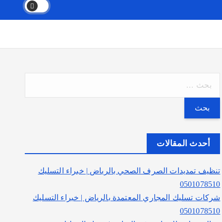
ا
ل
ب
ح
ث
أحدث المقالات
ع
ن
تنظيف تمديدات الصرف الصحي بالرياض | خبراء التسليك
:
0501078510
شركات تسليك المجاري المعتمدة بالرياض | خبراء التسليك
0501078510