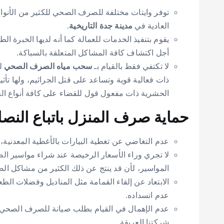
توفر وايتات مختلفة للصرف الصحي للكثير من الأنواع ا
العادية في
مدينة جدة التاريخية
.
يقوم بتنفيذ الخدمات للعمالة كما أنه لديها الخبرة ال
أجل اكتشاف كافة المشاكل المتعلقة بالسباكة.
لا تكتفي فقط بالقيام بـ
سحب مياه الصرف الصحي
لك
ذات فعالية قوية وتساعد على قتل الجراثيم، ولها تأثي
الحشرية ذات مفعول قول للقضاء على كافة أنواع ا
حماية صرف المنزل باتباع النصائح
عدم التغاضي عن تغطية البيارات بالأغطية المعدنية، 
لا تجري وراء الأسعار الرخيصة عند شراء مواسير ال
المواسير، لأن قد ينتج عن ذلك الكثير من مشاكل ا
الابتعاد عن إلقاء القمامة مثل المناديل وفضلات الط
عدم انسداده.
عدم الإهمال في القيام بطلب صيانة للصرف الصحي ال
شركتنا العريقة.