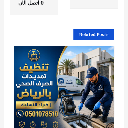
0 اتصل الآن
ح
ا
Related Posts
ل
م
ق
ا
ل
ا
ت