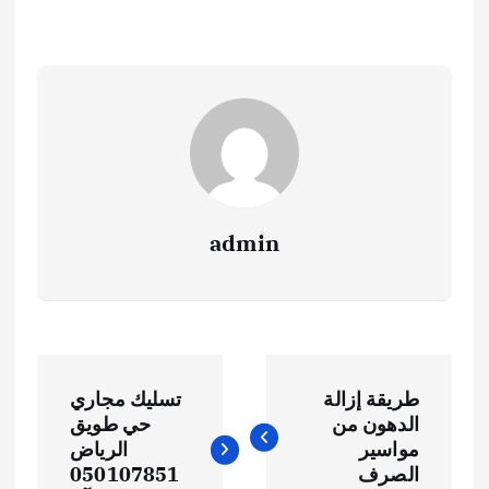
admin
ت
طريقة إزالة
تسليك مجاري
ص
الدهون من
حي طويق
مواسير
الرياض
فّ
الصرف
050107851