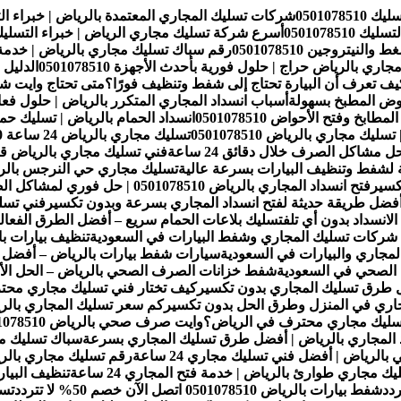
050107
شركات تسليك المجاري المعتمدة بالرياض | خبراء التسليك 510
05010785
أسرع شركة تسليك مجاري الرياض | خبراء التسليك 01078510
تروجين 0501078510
رقم سباك تسليك مجاري بالرياض | خدمة سريعة
ي بالرياض حراج | حلول فورية بأحدث الأجهزة 0501078510
الدليل
 كيف تعرف أن البيارة تحتاج إلى شفط وتنظيف فورًا؟
متى تحتاج وايت 
وض المطبخ بسهولة
أسباب انسداد المجاري المتكرر بالرياض | حلول ف
خ وفتح الأحواض 0501078510
انسداد الحمام بالرياض | تسليك حمامات 
 مجاري بالرياض 0501078510
تسليك مجاري حي النرجس بالريا
فتح انسداد المجاري بالرياض 0501078510 | حل فوري لمشاكل الصرف الصحي
فضل طريقة حديثة لفتح انسداد المجاري بسرعة وبدون تكسير
لانسداد بدون أي تلف
تسليك بلاعات الحمام سريع – أفضل الطرق الفعالة ل
 شركات تسليك المجاري وشفط البيارات في السعودية
تنظيف بيارات ب
مجاري والبيارات في السعودية
سيارات شفط بيارات بالرياض – أفض
الصحي في السعودية
شفط خزانات الصرف الصحي بالرياض – الحل الأمث
طرق تسليك المجاري بدون تكسير
كيف تختار فني تسليك مجاري مح
جاري في المنزل وطرق الحل بدون تكسير
كم سعر تسليك المجاري بالريا
تسليك مجاري محترف في الرياض؟
وايت صرف صحي بالرياض 0501078510 رقم وايت وصهريج صرف صحي بالرياض
 المجاري بالرياض | أفضل طرق تسليك المجاري بسرعة
سباك تسليك مجا
رياض | أفضل فني تسليك مجاري 24 ساعة
رقم تسليك مجاري بالرياض
يك مجاري طوارئ بالرياض | خدمة فتح المجاري 24 ساعة
تنظيف البيارات بالرياض 1078510
شفط بيارات بالرياض 0501078510 اتصل الآن خصم 50% لا تتردد
تسلي