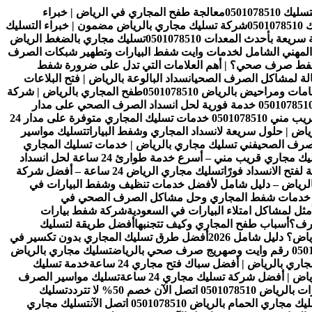
0501078
معالجة طفح المجاري في الرياض | خبراء
05
شركة تسليك مجاري بالرياض مضمون | خبراء التسليك
 بأحدث المعدات 0501078510
تسليك مجاري بالضغط الرياض
 المهني الشامل لخدمات وايت شفط البيارات وتطهير شبكات الصرف
شفط صرف صحي؟ | أهم العلامات التي تدل على ضرورة شفط
عالة لمشاكل الصرف الصحي
انسداد البالوعة بالرياض | فتح البلاعات
ومراحيض بالرياض 0501078510
طفح المجاري بالرياض | شركة
تسليك مجاري بالرياض 24 ساعة 0501078510 خدمة فورية لحل انسداد الصرف الصحي على مدار
فني تسليك مجاري بالرياض قريب مني 0501078510 خدمات تسليك المجاري متوفرة على مدار 24
ض | حلول سريعة لانسداد المجاري وشفط البيارات
تسليك مواسير
فني تسليك مجاري بالرياض | خدمات تسليك المجاري
فني تسليك مجاري قريب مني – أسرع خدمة طوارئ 24 ساعة لحل انسداد
فتح الانسداد فورًا
تسليك مجاري الرياض 24 ساعة – أفضل شركة
الرياض – دليل شامل لأفضل خدمات تنظيف وشفط البيارات في
ل خدمات شفط المجاري وحل مشاكل الصرف الصحي في
ل لمشاكل امتلاء البيارات في السعودية
شركة شفط بيارات
ترف؟
أسباب طفح المجاري وكيف تتجنبها
أفضل طريقة لتسليك
ض؟ دليل شامل 2026
أفضل طرق تسليك المجاري بدون تكسير في
تسليك مجاري بالرياض
ري بالرياض | أفضل سباك فتح مجاري 24 ساعة
خدمة تسليك
 | أفضل شركة تسليك مجاري 24 ساعة
تسليك مواسير الصرف
050 اتصل الآن خصم 50% لا تتردد
تسليك
ك مجاري الحمام بالرياض 0501078510 اتصل الآن
تسليك مجاري