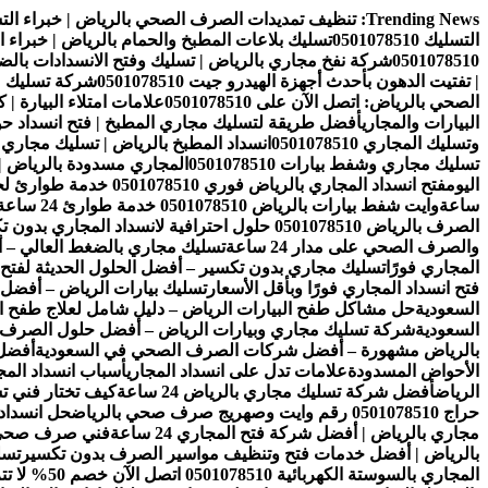
التجاوز
Trending News:
تنظيف تمديدات الصرف الصحي بالرياض | خبراء التسليك 8510
إلى
التسليك 0501078510
تسليك بلاعات المطبخ والحمام بالرياض | خبراء التسليك 10
المحتوى
0501078510
شركة نفخ مجاري بالرياض | تسليك وفتح الانسدادات بالضغط والني
| تفتيت الدهون بأحدث أجهزة الهيدرو جيت 0501078510
شركة تسليك مجار
الصحي بالرياض: اتصل الآن على 0501078510
علامات امتلاء البيارة |
البيارات والمجاري
أفضل طريقة لتسليك مجاري المطبخ | فتح انسداد ح
وتسليك المجاري 0501078510
انسداد المطبخ بالرياض | تسليك مجاري المطاب
تسليك مجاري وشفط بيارات 0501078510
المجاري مسدودة بالرياض | تسليك
اليوم
فتح انسداد المجاري بالرياض فوري 0501078510 خدمة طوارئ لحل مشاكل الصرف خلال دقائق 24 ساعة
ساعة
وايت شفط بيارات بالرياض 0501078510 خدمة طوارئ 24 ساعة لشفط وتنظيف البيارات بسرعة عالية
الصرف بالرياض 0501078510 حلول احترافية لانسداد المجاري بدون تكسير
والصرف الصحي على مدار 24 ساعة
تسليك مجاري بالضغط العالي – أ
المجاري فورًا
تسليك مجاري بدون تكسير – أفضل الحلول الحديثة لفتح ا
فتح انسداد المجاري فورًا وبأقل الأسعار
تسليك بيارات الرياض – أفضل
السعودية
حل مشاكل طفح البيارات الرياض – دليل شامل لعلاج طفح ال
السعودية
شركة تسليك مجاري وبيارات الرياض – أفضل حلول الصرف 
بالرياض مشهورة – أفضل شركات الصرف الصحي في السعودية
أفضل 
الأحواض المسدودة
علامات تدل على انسداد المجاري
أسباب انسداد الم
الرياض
أفضل شركة تسليك مجاري بالرياض 24 ساعة
كيف تختار فني 
حراج 0501078510 رقم وايت وصهريج صرف صحي بالرياض
حل انسداد
مجاري بالرياض | أفضل شركة فتح المجاري 24 ساعة
فني صرف صحي بال
بالرياض | أفضل خدمات فتح وتنظيف مواسير الصرف بدون تكسير
تسل
المجاري بالسوستة الكهربائية 0501078510 اتصل الآن خصم 50% لا تتردد