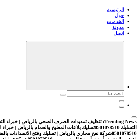
الرئيسية
حول
الخدمات
مدونة
اتصل
البحث
عن:
Trending News:
تنظيف تمديدات الصرف الصحي بالرياض | خبراء التسليك 8510
التسليك 0501078510
تسليك بلاعات المطبخ والحمام بالرياض | خبراء التسليك 10
0501078510
شركة نفخ مجاري بالرياض | تسليك وفتح الانسدادات بالضغط والني