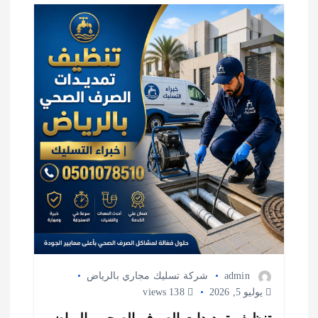
م
ق
ا
ل
ا
ت
admin
شركة تسليك مجاري بالرياض
يوليو 5, 2026
138 views