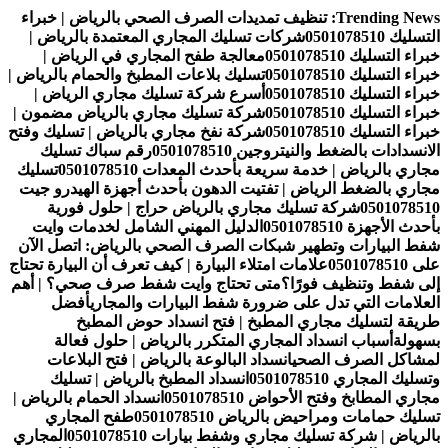
التجاوز
Trending News:
تنظيف تمديدات الصرف الصحي بالرياض | خبراء
إلى
التسليك 0501078510
شركات تسليك المجاري المعتمدة بالرياض |
المحتوى
خبراء التسليك 0501078510
معالجة طفح المجاري في الرياض |
خبراء التسليك 0501078510
تسليك بلاعات المطبخ والحمام بالرياض |
خبراء التسليك 0501078510
أسرع شركة تسليك مجاري الرياض |
خبراء التسليك 0501078510
شركة تسليك مجاري بالرياض مضمون |
خبراء التسليك 0501078510
شركة نفخ مجاري بالرياض | تسليك وفتح
الانسدادات بالضغط والنيتروجين 0501078510
رقم سباك تسليك
مجاري بالرياض | خدمة سريعة بأحدث المعدات 0501078510
تسليك
مجاري بالضغط الرياض | تفتيت الدهون بأحدث أجهزة الهيدرو جيت
0501078510
شركة تسليك مجاري بالرياض حراج | حلول فورية
بأحدث الأجهزة 0501078510
الدليل المهني الشامل لخدمات وايت
شفط البيارات وتطهير شبكات الصرف الصحي بالرياض: اتصل الآن
على 0501078510
علامات امتلاء البيارة | كيف تعرف أن البيارة تحتاج
إلى شفط وتنظيف فورًا؟
متى تحتاج وايت شفط صرف صحي؟ | أهم
العلامات التي تدل على ضرورة شفط البيارات والمجاري
أفضل
طريقة لتسليك مجاري المطبخ | فتح انسداد حوض المطبخ
بسهولة
أسباب انسداد المجاري المتكرر بالرياض | حلول فعالة
لمشاكل الصرف الصحي
انسداد البالوعة بالرياض | فتح البلاعات
وتسليك المجاري 0501078510
انسداد المطبخ بالرياض | تسليك
مجاري المطابخ وفتح الأحواض 0501078510
انسداد الحمام بالرياض |
تسليك حمامات ومراحيض بالرياض 0501078510
طفح المجاري
بالرياض | شركة تسليك مجاري وشفط بيارات 0501078510
المجاري