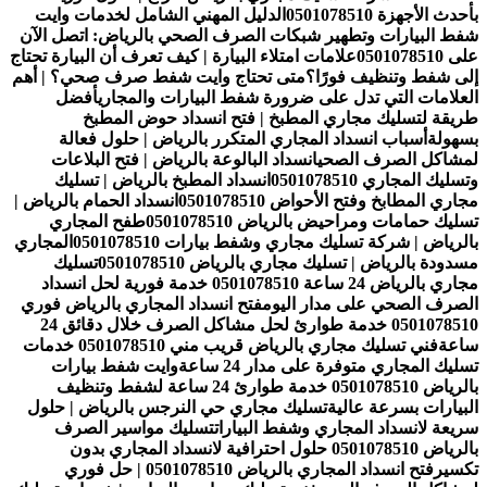
بأحدث الأجهزة 0501078510
الدليل المهني الشامل لخدمات وايت
شفط البيارات وتطهير شبكات الصرف الصحي بالرياض: اتصل الآن
على 0501078510
علامات امتلاء البيارة | كيف تعرف أن البيارة تحتاج
إلى شفط وتنظيف فورًا؟
متى تحتاج وايت شفط صرف صحي؟ | أهم
العلامات التي تدل على ضرورة شفط البيارات والمجاري
أفضل
طريقة لتسليك مجاري المطبخ | فتح انسداد حوض المطبخ
بسهولة
أسباب انسداد المجاري المتكرر بالرياض | حلول فعالة
لمشاكل الصرف الصحي
انسداد البالوعة بالرياض | فتح البلاعات
وتسليك المجاري 0501078510
انسداد المطبخ بالرياض | تسليك
مجاري المطابخ وفتح الأحواض 0501078510
انسداد الحمام بالرياض |
تسليك حمامات ومراحيض بالرياض 0501078510
طفح المجاري
بالرياض | شركة تسليك مجاري وشفط بيارات 0501078510
المجاري
مسدودة بالرياض | تسليك مجاري بالرياض 0501078510
تسليك
مجاري بالرياض 24 ساعة 0501078510 خدمة فورية لحل انسداد
الصرف الصحي على مدار اليوم
فتح انسداد المجاري بالرياض فوري
0501078510 خدمة طوارئ لحل مشاكل الصرف خلال دقائق 24
ساعة
فني تسليك مجاري بالرياض قريب مني 0501078510 خدمات
تسليك المجاري متوفرة على مدار 24 ساعة
وايت شفط بيارات
بالرياض 0501078510 خدمة طوارئ 24 ساعة لشفط وتنظيف
البيارات بسرعة عالية
تسليك مجاري حي النرجس بالرياض | حلول
سريعة لانسداد المجاري وشفط البيارات
تسليك مواسير الصرف
بالرياض 0501078510 حلول احترافية لانسداد المجاري بدون
تكسير
فتح انسداد المجاري بالرياض 0501078510 | حل فوري