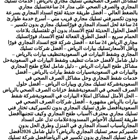
لمشاكل الصرف الصحي
فني تسليك مجاري بالرياض | خدمات تسليك
المجاري والصرف الصحي على مدار 24 ساعة
تسليك مجاري
بالضغط العالي – أفضل طريقة حديثة لفتح انسداد المجاري بسرعة
وبدون تكسير
فني تسليك مجاري قريب مني – أسرع خدمة طوارئ
24 ساعة لحل انسداد المجاري فورًا
تسليك مجاري بدون تكسير –
أفضل الحلول الحديثة لفتح الانسداد بدون أي تلف
تسليك بلاعات
الحمام سريع – أفضل الطرق الفعالة لفتح الانسداد فورًا
تسليك
مجاري الرياض 24 ساعة – أفضل شركة فتح انسداد المجاري فورًا
وبأقل الأسعار
تسليك بيارات الرياض – أفضل شركات تسليك
المجاري وشفط البيارات في السعودية
تنظيف بيارات بالرياض –
دليل شامل لأفضل خدمات تنظيف وشفط البيارات في السعودية
حل
مشاكل طفح البيارات الرياض – دليل شامل لعلاج طفح المجاري
والبيارات في السعودية
سيارات شفط بيارات بالرياض – أفضل
خدمات شفط المجاري وحل مشاكل الصرف الصحي في
السعودية
شركة تسليك مجاري وبيارات الرياض – أفضل حلول
الصرف الصحي في السعودية
شفط خزانات الصرف الصحي بالرياض
– الحل الأمثل لمشاكل امتلاء البيارات في السعودية
شركة شفط
بيارات بالرياض مشهورة – أفضل شركات الصرف الصحي في
السعودية
أفضل طرق تسليك المجاري بدون تكسير
كيف تختار فني
تسليك مجاري محترف؟
أسباب طفح المجاري وكيف تتجنبها
أفضل
طريقة لتسليك الأحواض المسدودة
علامات تدل على انسداد
المجاري
أسباب انسداد المجاري في المنزل وطرق الحل بدون
تكسير
كم سعر تسليك المجاري بالرياض؟ دليل شامل 2026
أفضل
طرق تسليك المجاري بدون تكسير في الرياض
أفضل شركة تسليك