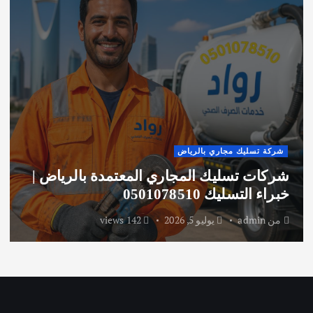
شركة تسليك مجاري بالرياض
معالجة طفح المجاري في الرياض | خبراء
التسليك 0501078510
من
admin
يوليو 4, 2026
143 views