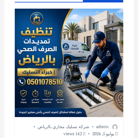
م
ق
ا
ل
ا
ت
admin
شركة تسليك مجاري بالرياض
يوليو 5, 2026
142 views