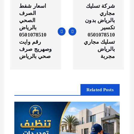
ت
شركة تسليك
اسعار شفط
ص
مجاري
الصرف
بالرياض بدون
الصحي
فّ
تكسير
بالرياض
0501078510
0501078510
ح
تسليك مجاري
رقم وايت
بالرياض
وصهريج صرف
ا
مجربة
صحي بالرياض
ل
م
Related Posts
ق
ا
ل