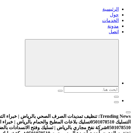
الرئيسية
حول
الخدمات
مدونة
اتصل
البحث
عن:
Trending News:
تنظيف تمديدات الصرف الصحي بالرياض | خبراء التسليك 8510
التسليك 0501078510
تسليك بلاعات المطبخ والحمام بالرياض | خبراء التسليك 10
0501078510
شركة نفخ مجاري بالرياض | تسليك وفتح الانسدادات بالضغط والني