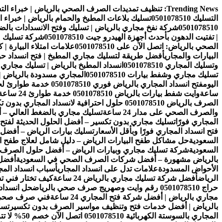
التجاوز
Trending News:
تنظيف تمديدات الصرف الصحي بالرياض | خبراء التسليك 8510
إلى
التسليك 0501078510
تسليك بلاعات المطبخ والحمام بالرياض | خبراء التسليك 10
المحتوى
0501078510
شركة نفخ مجاري بالرياض | تسليك وفتح الانسدادات بالضغط والني
| تفتيت الدهون بأحدث أجهزة الهيدرو جيت 0501078510
شركة تسليك مجار
الصحي بالرياض: اتصل الآن على 0501078510
علامات امتلاء البيارة |
البيارات والمجاري
أفضل طريقة لتسليك مجاري المطبخ | فتح انسداد ح
وتسليك المجاري 0501078510
انسداد المطبخ بالرياض | تسليك مجاري المطاب
تسليك مجاري وشفط بيارات 0501078510
المجاري مسدودة بالرياض | تسليك
اليوم
فتح انسداد المجاري بالرياض فوري 0501078510 خدمة طوارئ لحل مشاكل الصرف خلال دقائق 24 ساعة
ساعة
وايت شفط بيارات بالرياض 0501078510 خدمة طوارئ 24 ساعة لشفط وتنظيف البيارات بسرعة عالية
الصرف بالرياض 0501078510 حلول احترافية لانسداد المجاري بدون تكسير
والصرف الصحي على مدار 24 ساعة
تسليك مجاري بالضغط العالي – أ
المجاري فورًا
تسليك مجاري بدون تكسير – أفضل الحلول الحديثة لفتح ا
فتح انسداد المجاري فورًا وبأقل الأسعار
تسليك بيارات الرياض – أفضل
السعودية
حل مشاكل طفح البيارات الرياض – دليل شامل لعلاج طفح ال
السعودية
شركة تسليك مجاري وبيارات الرياض – أفضل حلول الصرف 
بالرياض مشهورة – أفضل شركات الصرف الصحي في السعودية
أفضل 
الأحواض المسدودة
علامات تدل على انسداد المجاري
أسباب انسداد الم
الرياض
أفضل شركة تسليك مجاري بالرياض 24 ساعة
كيف تختار فني 
حراج 0501078510 رقم وايت وصهريج صرف صحي بالرياض
حل انسداد
مجاري بالرياض | أفضل شركة فتح المجاري 24 ساعة
فني صرف صحي بال
بالرياض | أفضل خدمات فتح وتنظيف مواسير الصرف بدون تكسير
تسل
المجاري بالسوستة الكهربائية 0501078510 اتصل الآن خصم 50% لا تتردد