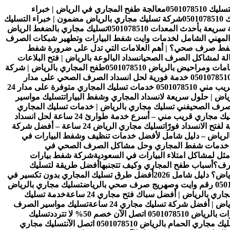
0501078
معالجة طفح المجاري في الرياض | خبراء
05
شركة تسليك مجاري بالرياض مضمون | خبراء التسليك
 بأحدث المعدات 0501078510
تسليك مجاري بالضغط الرياض
 المهني الشامل لخدمات وايت شفط البيارات وتطهير شبكات الصرف
شفط صرف صحي؟ | أهم العلامات التي تدل على ضرورة شفط
عالة لمشاكل الصرف الصحي
انسداد البالوعة بالرياض | فتح البلاعات
ومراحيض بالرياض 0501078510
طفح المجاري بالرياض | شركة
تسليك مجاري بالرياض 24 ساعة 0501078510 خدمة فورية لحل انسداد الصرف الصحي على مدار
فني تسليك مجاري بالرياض قريب مني 0501078510 خدمات تسليك المجاري متوفرة على مدار 24
ض | حلول سريعة لانسداد المجاري وشفط البيارات
تسليك مواسير
فني تسليك مجاري بالرياض | خدمات تسليك المجاري
فني تسليك مجاري قريب مني – أسرع خدمة طوارئ 24 ساعة لحل انسداد
فتح الانسداد فورًا
تسليك مجاري الرياض 24 ساعة – أفضل شركة
الرياض – دليل شامل لأفضل خدمات تنظيف وشفط البيارات في
ل خدمات شفط المجاري وحل مشاكل الصرف الصحي في
ل لمشاكل امتلاء البيارات في السعودية
شركة شفط بيارات
ترف؟
أسباب طفح المجاري وكيف تتجنبها
أفضل طريقة لتسليك
ض؟ دليل شامل 2026
أفضل طرق تسليك المجاري بدون تكسير في
تسليك مجاري بالرياض
ري بالرياض | أفضل سباك فتح مجاري 24 ساعة
خدمة تسليك
 | أفضل شركة تسليك مجاري 24 ساعة
تسليك مواسير الصرف
050 اتصل الآن خصم 50% لا تتردد
تسليك
ك مجاري الحمام بالرياض 0501078510 اتصل الآن
تسليك مجاري