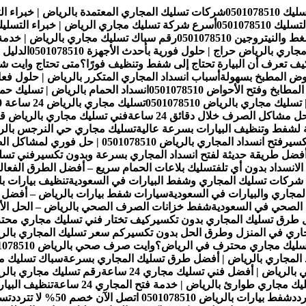
050107
شركات تسليك المجاري المعتمدة بالرياض | خبراء التسليك 510
05010785
أسرع شركة تسليك مجاري الرياض | خبراء التسليك 01078510
تروجين 0501078510
رقم سباك تسليك مجاري بالرياض | خدمة سريعة
ي بالرياض حراج | حلول فورية بأحدث الأجهزة 0501078510
الدليل
 كيف تعرف أن البيارة تحتاج إلى شفط وتنظيف فورًا؟
متى تحتاج وايت 
وض المطبخ بسهولة
أسباب انسداد المجاري المتكرر بالرياض | حلول ف
خ وفتح الأحواض 0501078510
انسداد الحمام بالرياض | تسليك حمامات 
 مجاري بالرياض 0501078510
تسليك مجاري حي النرجس بالريا
فتح انسداد المجاري بالرياض 0501078510 | حل فوري لمشاكل الصرف الصحي
فضل طريقة حديثة لفتح انسداد المجاري بسرعة وبدون تكسير
لانسداد بدون أي تلف
تسليك بلاعات الحمام سريع – أفضل الطرق الفعالة ل
 شركات تسليك المجاري وشفط البيارات في السعودية
تنظيف بيارات ب
مجاري والبيارات في السعودية
سيارات شفط بيارات بالرياض – أفض
الصحي في السعودية
شفط خزانات الصرف الصحي بالرياض – الحل الأمث
طرق تسليك المجاري بدون تكسير
كيف تختار فني تسليك مجاري مح
جاري في المنزل وطرق الحل بدون تكسير
كم سعر تسليك المجاري بالريا
تسليك مجاري محترف في الرياض؟
وايت صرف صحي بالرياض 0501078510 رقم وايت وصهريج صرف صحي بالرياض
 المجاري بالرياض | أفضل طرق تسليك المجاري بسرعة
سباك تسليك مجا
رياض | أفضل فني تسليك مجاري 24 ساعة
رقم تسليك مجاري بالرياض
يك مجاري طوارئ بالرياض | خدمة فتح المجاري 24 ساعة
تنظيف البيارات بالرياض 1078510
شفط بيارات بالرياض 0501078510 اتصل الآن خصم 50% لا تتردد
تسلي