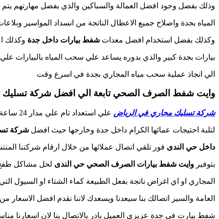
وذلك بفضل وجود افضل العمالة والسباكين والذي بفضل مهارتهم يت
المياه بجدة واصلاح جميع الاعطال الناتجة من انسداد المواسير وبلا
وكذلك بقضل استخدام افضل معدات
شفط بيارات داخل جدة
وكذلك ام
بيارات بجدة كبير والذي بدوره يساعد علي سحب المياه بالبيارات علي
الي انجاذ عملية سحب مياه المجاري بجدة في اسرع وقت
وايت شفط الصرف الصحي تابعة الي افضل شركة تسليك م
شركة تسليك مجاري في الرياض
علي استعداد تام علي مدار 24 ساعة
لتلبة احتيجات عمائها الكرام داخل جدة وخارجها حيث افضل
شركة تسل
داخل حي الندى
فور تلقي اتصال عملائها من خلال ارقام شركتنا المنتشرة ع
بتوفير
وايت شفط بيارات الصرف الصحي حي الندى
لحل مشاكل طفح ا
المجاري او اي اغراض ناتجة بفعل الطبيعة كماء الشتاء او السيول التي
العامة والسير اتصالك بنا سيعدنا ويسعدك لاننا نقدم افضل الاسعار
شفط بيارت في جدة عزيزي العميل بادر بالاتصال بنا لان اسعارنا من