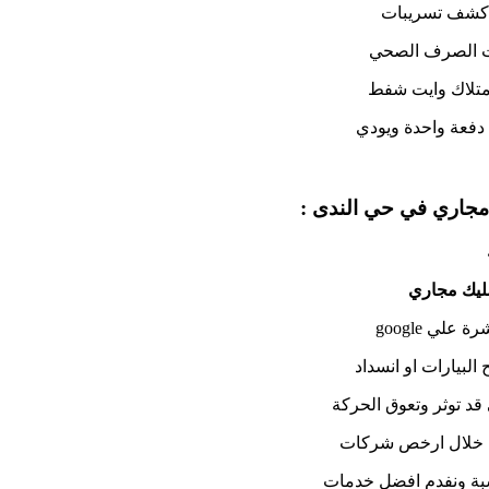
م كشف تسريبات
عات الصرف الصحي
تلاك وايت شفط
 دفعة واحدة ويودي
جاري في حي الندى :
يك مجاري
لي google
لبيارات او انسداد
 قد توثر وتعوق الحركة
 من خلال ارخص شركات
اسبة ونفدم افضل خدمات