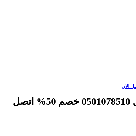
شركة تسليك مجاري في حي الندى 0501078510 خصم 50% اتصل