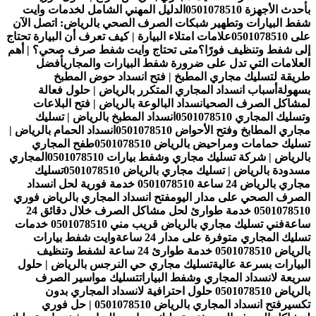
بأحدث الأجهزة 0501078510
الدليل المهني الشامل لخدمات وايت
شفط البيارات وتطهير شبكات الصرف الصحي بالرياض: اتصل الآن
على 0501078510
علامات امتلاء البيارة | كيف تعرف أن البيارة تحتاج
إلى شفط وتنظيف فورًا؟
متى تحتاج وايت شفط صرف صحي؟ | أهم
العلامات التي تدل على ضرورة شفط البيارات والمجاري
أفضل
طريقة لتسليك مجاري المطبخ | فتح انسداد حوض المطبخ
بسهولة
أسباب انسداد المجاري المتكرر بالرياض | حلول فعالة
لمشاكل الصرف الصحي
انسداد البالوعة بالرياض | فتح البلاعات
وتسليك المجاري 0501078510
انسداد المطبخ بالرياض | تسليك
مجاري المطابخ وفتح الأحواض 0501078510
انسداد الحمام بالرياض |
تسليك حمامات ومراحيض بالرياض 0501078510
طفح المجاري
بالرياض | شركة تسليك مجاري وشفط بيارات 0501078510
المجاري
مسدودة بالرياض | تسليك مجاري بالرياض 0501078510
تسليك
مجاري بالرياض 24 ساعة 0501078510 خدمة فورية لحل انسداد
الصرف الصحي على مدار اليوم
فتح انسداد المجاري بالرياض فوري
0501078510 خدمة طوارئ لحل مشاكل الصرف خلال دقائق 24
ساعة
فني تسليك مجاري بالرياض قريب مني 0501078510 خدمات
تسليك المجاري متوفرة على مدار 24 ساعة
وايت شفط بيارات
بالرياض 0501078510 خدمة طوارئ 24 ساعة لشفط وتنظيف
البيارات بسرعة عالية
تسليك مجاري حي النرجس بالرياض | حلول
سريعة لانسداد المجاري وشفط البيارات
تسليك مواسير الصرف
بالرياض 0501078510 حلول احترافية لانسداد المجاري بدون
تكسير
فتح انسداد المجاري بالرياض 0501078510 | حل فوري