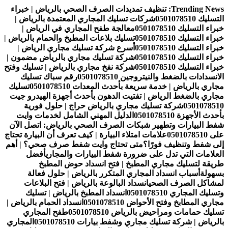
التجاوز
Trending News:
تنظيف تمديدات الصرف الصحي بالرياض | خبراء
إلى
التسليك 0501078510
شركات تسليك المجاري المعتمدة بالرياض |
المحتوى
خبراء التسليك 0501078510
معالجة طفح المجاري في الرياض |
خبراء التسليك 0501078510
تسليك بلاعات المطبخ والحمام بالرياض |
خبراء التسليك 0501078510
أسرع شركة تسليك مجاري الرياض |
خبراء التسليك 0501078510
شركة تسليك مجاري بالرياض مضمون |
خبراء التسليك 0501078510
شركة نفخ مجاري بالرياض | تسليك وفتح
الانسدادات بالضغط والنيتروجين 0501078510
رقم سباك تسليك
مجاري بالرياض | خدمة سريعة بأحدث المعدات 0501078510
تسليك
مجاري بالضغط الرياض | تفتيت الدهون بأحدث أجهزة الهيدرو جيت
0501078510
شركة تسليك مجاري بالرياض حراج | حلول فورية
بأحدث الأجهزة 0501078510
الدليل المهني الشامل لخدمات وايت
شفط البيارات وتطهير شبكات الصرف الصحي بالرياض: اتصل الآن
على 0501078510
علامات امتلاء البيارة | كيف تعرف أن البيارة تحتاج
إلى شفط وتنظيف فورًا؟
متى تحتاج وايت شفط صرف صحي؟ | أهم
العلامات التي تدل على ضرورة شفط البيارات والمجاري
أفضل
طريقة لتسليك مجاري المطبخ | فتح انسداد حوض المطبخ
بسهولة
أسباب انسداد المجاري المتكرر بالرياض | حلول فعالة
لمشاكل الصرف الصحي
انسداد البالوعة بالرياض | فتح البلاعات
وتسليك المجاري 0501078510
انسداد المطبخ بالرياض | تسليك
مجاري المطابخ وفتح الأحواض 0501078510
انسداد الحمام بالرياض |
تسليك حمامات ومراحيض بالرياض 0501078510
طفح المجاري
بالرياض | شركة تسليك مجاري وشفط بيارات 0501078510
المجاري