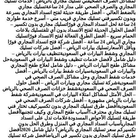
لمشاكل الصرف الصحي
فني تسليك مجاري بالرياض | خدمات تسليك
المجاري والصرف الصحي على مدار 24 ساعة
تسليك مجاري
بالضغط العالي – أفضل طريقة حديثة لفتح انسداد المجاري بسرعة
وبدون تكسير
فني تسليك مجاري قريب مني – أسرع خدمة طوارئ
24 ساعة لحل انسداد المجاري فورًا
تسليك مجاري بدون تكسير –
أفضل الحلول الحديثة لفتح الانسداد بدون أي تلف
تسليك بلاعات
الحمام سريع – أفضل الطرق الفعالة لفتح الانسداد فورًا
تسليك
مجاري الرياض 24 ساعة – أفضل شركة فتح انسداد المجاري فورًا
وبأقل الأسعار
تسليك بيارات الرياض – أفضل شركات تسليك
المجاري وشفط البيارات في السعودية
تنظيف بيارات بالرياض –
دليل شامل لأفضل خدمات تنظيف وشفط البيارات في السعودية
حل
مشاكل طفح البيارات الرياض – دليل شامل لعلاج طفح المجاري
والبيارات في السعودية
سيارات شفط بيارات بالرياض – أفضل
خدمات شفط المجاري وحل مشاكل الصرف الصحي في
السعودية
شركة تسليك مجاري وبيارات الرياض – أفضل حلول
الصرف الصحي في السعودية
شفط خزانات الصرف الصحي بالرياض
– الحل الأمثل لمشاكل امتلاء البيارات في السعودية
شركة شفط
بيارات بالرياض مشهورة – أفضل شركات الصرف الصحي في
السعودية
أفضل طرق تسليك المجاري بدون تكسير
كيف تختار فني
تسليك مجاري محترف؟
أسباب طفح المجاري وكيف تتجنبها
أفضل
طريقة لتسليك الأحواض المسدودة
علامات تدل على انسداد
المجاري
أسباب انسداد المجاري في المنزل وطرق الحل بدون
تكسير
كم سعر تسليك المجاري بالرياض؟ دليل شامل 2026
أفضل
طرق تسليك المجاري بدون تكسير في الرياض
أفضل شركة تسليك