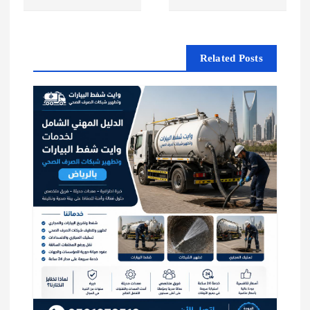
ا
ل
Related Posts
م
ق
ا
ل
ا
ت