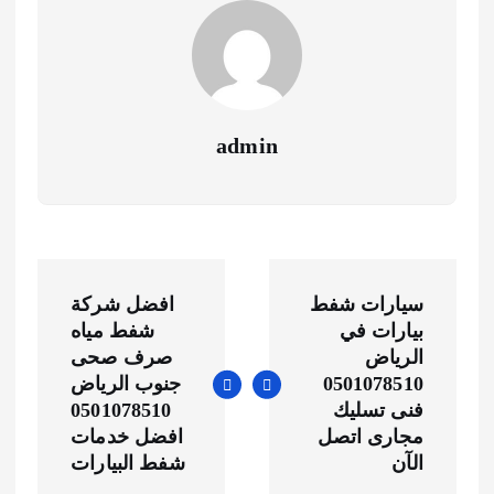
admin
ت
سيارات شفط
افضل شركة
ص
بيارات في
شفط مياه
الرياض
صرف صحى
فّ
0501078510
جنوب الرياض
فنى تسليك
0501078510
ح
مجارى اتصل
افضل خدمات
الآن
شفط البيارات