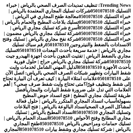
التجاوز
Trending News:
تنظيف تمديدات الصرف الصحي بالرياض | خبراء
إلى
التسليك 0501078510
شركات تسليك المجاري المعتمدة بالرياض |
المحتوى
خبراء التسليك 0501078510
معالجة طفح المجاري في الرياض |
خبراء التسليك 0501078510
تسليك بلاعات المطبخ والحمام بالرياض |
خبراء التسليك 0501078510
أسرع شركة تسليك مجاري الرياض |
خبراء التسليك 0501078510
شركة تسليك مجاري بالرياض مضمون |
خبراء التسليك 0501078510
شركة نفخ مجاري بالرياض | تسليك وفتح
الانسدادات بالضغط والنيتروجين 0501078510
رقم سباك تسليك
مجاري بالرياض | خدمة سريعة بأحدث المعدات 0501078510
تسليك
مجاري بالضغط الرياض | تفتيت الدهون بأحدث أجهزة الهيدرو جيت
0501078510
شركة تسليك مجاري بالرياض حراج | حلول فورية
بأحدث الأجهزة 0501078510
الدليل المهني الشامل لخدمات وايت
شفط البيارات وتطهير شبكات الصرف الصحي بالرياض: اتصل الآن
على 0501078510
علامات امتلاء البيارة | كيف تعرف أن البيارة تحتاج
إلى شفط وتنظيف فورًا؟
متى تحتاج وايت شفط صرف صحي؟ | أهم
العلامات التي تدل على ضرورة شفط البيارات والمجاري
أفضل
طريقة لتسليك مجاري المطبخ | فتح انسداد حوض المطبخ
بسهولة
أسباب انسداد المجاري المتكرر بالرياض | حلول فعالة
لمشاكل الصرف الصحي
انسداد البالوعة بالرياض | فتح البلاعات
وتسليك المجاري 0501078510
انسداد المطبخ بالرياض | تسليك
مجاري المطابخ وفتح الأحواض 0501078510
انسداد الحمام بالرياض |
تسليك حمامات ومراحيض بالرياض 0501078510
طفح المجاري
بالرياض | شركة تسليك مجاري وشفط بيارات 0501078510
المجاري