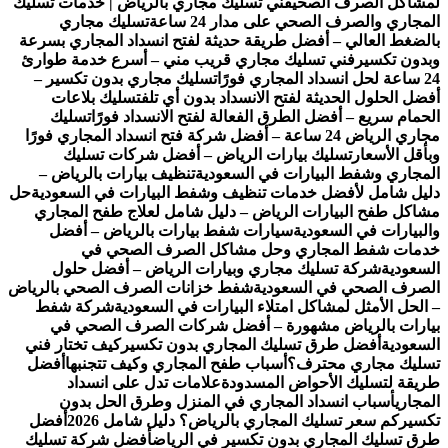
لمشاكل الصرف الصحي
فني تسليك مجاري بالرياض | خدمات تسليك
المجاري والصرف الصحي على مدار 24 ساعة
تسليك مجاري
بالضغط العالي – أفضل طريقة حديثة لفتح انسداد المجاري بسرعة
وبدون تكسير
فني تسليك مجاري قريب مني – أسرع خدمة طوارئ
24 ساعة لحل انسداد المجاري فورًا
تسليك مجاري بدون تكسير –
أفضل الحلول الحديثة لفتح الانسداد بدون أي تلف
تسليك بلاعات
الحمام سريع – أفضل الطرق الفعالة لفتح الانسداد فورًا
تسليك
مجاري الرياض 24 ساعة – أفضل شركة فتح انسداد المجاري فورًا
وبأقل الأسعار
تسليك بيارات الرياض – أفضل شركات تسليك
المجاري وشفط البيارات في السعودية
تنظيف بيارات بالرياض –
دليل شامل لأفضل خدمات تنظيف وشفط البيارات في السعودية
حل
مشاكل طفح البيارات الرياض – دليل شامل لعلاج طفح المجاري
والبيارات في السعودية
سيارات شفط بيارات بالرياض – أفضل
خدمات شفط المجاري وحل مشاكل الصرف الصحي في
السعودية
شركة تسليك مجاري وبيارات الرياض – أفضل حلول
الصرف الصحي في السعودية
شفط خزانات الصرف الصحي بالرياض
– الحل الأمثل لمشاكل امتلاء البيارات في السعودية
شركة شفط
بيارات بالرياض مشهورة – أفضل شركات الصرف الصحي في
السعودية
أفضل طرق تسليك المجاري بدون تكسير
كيف تختار فني
تسليك مجاري محترف؟
أسباب طفح المجاري وكيف تتجنبها
أفضل
طريقة لتسليك الأحواض المسدودة
علامات تدل على انسداد
المجاري
أسباب انسداد المجاري في المنزل وطرق الحل بدون
تكسير
كم سعر تسليك المجاري بالرياض؟ دليل شامل 2026
أفضل
طرق تسليك المجاري بدون تكسير في الرياض
أفضل شركة تسليك