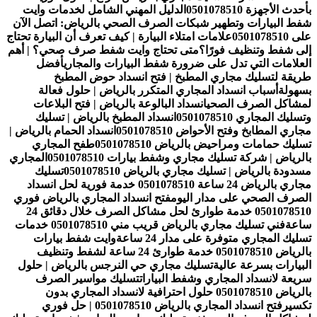
بأحدث الأجهزة 0501078510
الدليل المهني الشامل لخدمات وايت
شفط البيارات وتطهير شبكات الصرف الصحي بالرياض: اتصل الآن
على 0501078510
علامات امتلاء البيارة | كيف تعرف أن البيارة تحتاج
إلى شفط وتنظيف فورًا؟
متى تحتاج وايت شفط صرف صحي؟ | أهم
العلامات التي تدل على ضرورة شفط البيارات والمجاري
أفضل
طريقة لتسليك مجاري المطبخ | فتح انسداد حوض المطبخ
بسهولة
أسباب انسداد المجاري المتكرر بالرياض | حلول فعالة
لمشاكل الصرف الصحي
انسداد البالوعة بالرياض | فتح البلاعات
وتسليك المجاري 0501078510
انسداد المطبخ بالرياض | تسليك
مجاري المطابخ وفتح الأحواض 0501078510
انسداد الحمام بالرياض |
تسليك حمامات ومراحيض بالرياض 0501078510
طفح المجاري
بالرياض | شركة تسليك مجاري وشفط بيارات 0501078510
المجاري
مسدودة بالرياض | تسليك مجاري بالرياض 0501078510
تسليك
مجاري بالرياض 24 ساعة 0501078510 خدمة فورية لحل انسداد
الصرف الصحي على مدار اليوم
فتح انسداد المجاري بالرياض فوري
0501078510 خدمة طوارئ لحل مشاكل الصرف خلال دقائق 24
ساعة
فني تسليك مجاري بالرياض قريب مني 0501078510 خدمات
تسليك المجاري متوفرة على مدار 24 ساعة
وايت شفط بيارات
بالرياض 0501078510 خدمة طوارئ 24 ساعة لشفط وتنظيف
البيارات بسرعة عالية
تسليك مجاري حي النرجس بالرياض | حلول
سريعة لانسداد المجاري وشفط البيارات
تسليك مواسير الصرف
بالرياض 0501078510 حلول احترافية لانسداد المجاري بدون
تكسير
فتح انسداد المجاري بالرياض 0501078510 | حل فوري