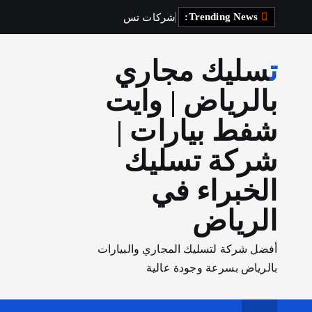
Trending News:
ش
ر
ك
ا
ت
ت
س
ل
ي
ك
ا
ل
م
ج
تسليك مجاري
بالرياض | وايت
شفط بيارات |
شركة تسليك
الخبراء في
الرياض
أفضل شركة لتسليك المجاري والبيارات
بالرياض بسرعة وجودة عالية