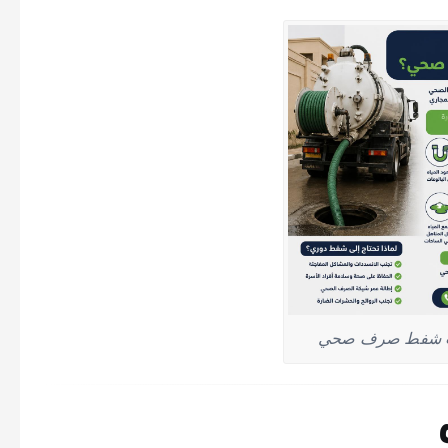
يت شفط صرف صحي