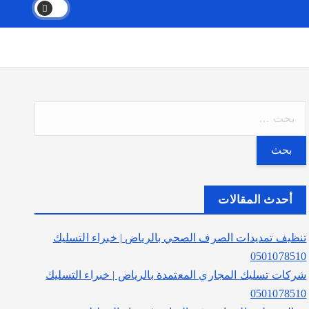
ا
ل
ب
ح
ث
أحدث المقالات
ع
ن
تنظيف تمديدات الصرف الصحي بالرياض | خبراء التسليك
:
0501078510
شركات تسليك المجاري المعتمدة بالرياض | خبراء التسليك
0501078510