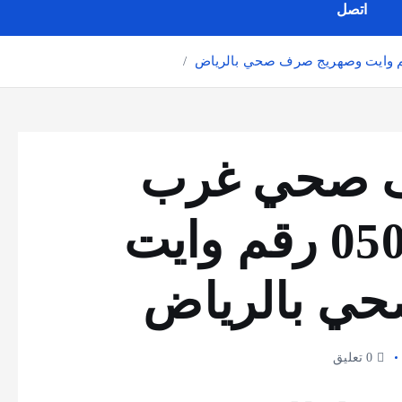
اتصل
 صحي غرب
الرياض 0501078510 رقم وايت
ي بالرياض
0 تعليق