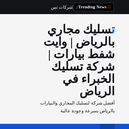
Trending News:
ش
ر
ك
ا
ت
ت
س
ل
ي
ك
ا
ل
م
تسليك مجاري
بالرياض | وايت
شفط بيارات |
شركة تسليك
الخبراء في
الرياض
أفضل شركة لتسليك المجاري والبيارات
بالرياض بسرعة وجودة عالية