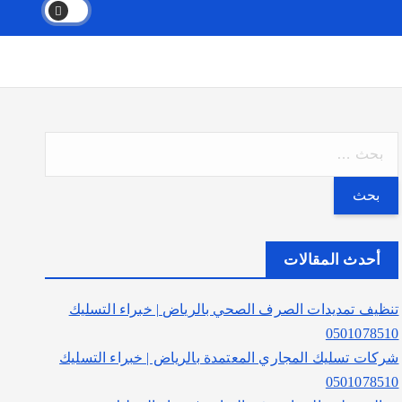
ا
ل
ب
ح
ث
أحدث المقالات
ع
ن
تنظيف تمديدات الصرف الصحي بالرياض | خبراء التسليك
:
0501078510
شركات تسليك المجاري المعتمدة بالرياض | خبراء التسليك
0501078510